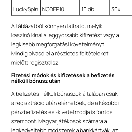
LuckySpin
NODEP10
10 db
30x
A táblázatból könnyen látható, melyik
kaszinó kínál a leggyorsabb kifizetést vagy a
legkisebb megforgatási követelményt.
Mindig olvasd el a részletes feltételeket,
mielőtt regisztrálsz.
Fizetési módok és kifizetések a befizetés
nélküli bónusz után
A befizetés nélküli bónuszok általában csak
a regisztráció után elérhetőek, de a későbbi
pénzbefizetés és -kivétel módja is fontos
szempont. Magyar játékosok számára a
legkedveltebb módszerek a bankkártyák, az