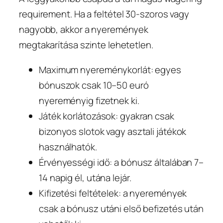
requirement
. Ha a feltétel 30‑szoros vagy
nagyobb, akkor a nyeremények
megtakarítása szinte lehetetlen.
Maximum nyereménykorlát: egyes
bónuszok csak 10–50 euró
nyereményig fizetnek ki.
Játék korlátozások: gyakran csak
bizonyos slotok vagy asztali játékok
használhatók.
Érvényességi idő: a bónusz általában 7–
14 napig él, utána lejár.
Kifizetési feltételek: a nyeremények
csak a bónusz utáni első befizetés után