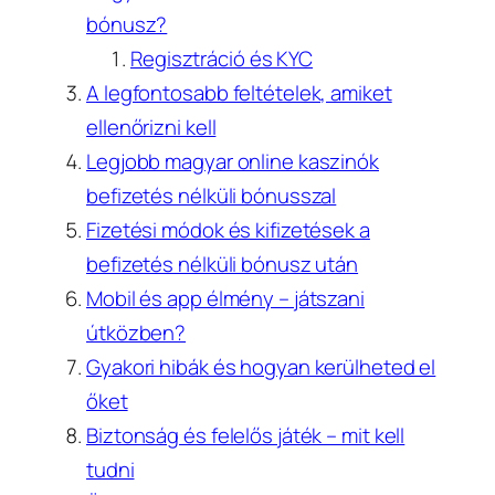
bónusz?
Regisztráció és KYC
A legfontosabb feltételek, amiket
ellenőrizni kell
Legjobb magyar online kaszinók
befizetés nélküli bónusszal
Fizetési módok és kifizetések a
befizetés nélküli bónusz után
Mobil és app élmény – játszani
útközben?
Gyakori hibák és hogyan kerülheted el
őket
Biztonság és felelős játék – mit kell
tudni