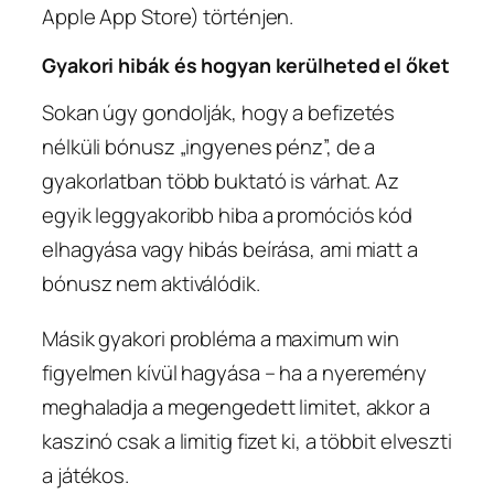
Apple App Store) történjen.
Gyakori hibák és hogyan kerülheted el őket
Sokan úgy gondolják, hogy a befizetés
nélküli bónusz „ingyenes pénz”, de a
gyakorlatban több buktató is várhat. Az
egyik leggyakoribb hiba a promóciós kód
elhagyása vagy hibás beírása, ami miatt a
bónusz nem aktiválódik.
Másik gyakori probléma a
maximum win
figyelmen kívül hagyása – ha a nyeremény
meghaladja a megengedett limitet, akkor a
kaszinó csak a limitig fizet ki, a többit elveszti
a játékos.