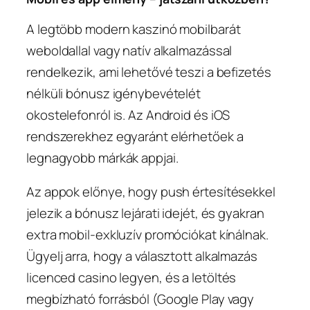
A legtöbb modern kaszinó mobilbarát
weboldallal vagy natív alkalmazással
rendelkezik, ami lehetővé teszi a befizetés
nélküli bónusz igénybevételét
okostelefonról is. Az Android és iOS
rendszerekhez egyaránt elérhetőek a
legnagyobb márkák appjai.
Az appok előnye, hogy push értesítésekkel
jelezik a bónusz lejárati idejét, és gyakran
extra mobil‑exkluzív promóciókat kínálnak.
Ügyelj arra, hogy a választott alkalmazás
licenced casino
legyen, és a letöltés
megbízható forrásból (Google Play vagy