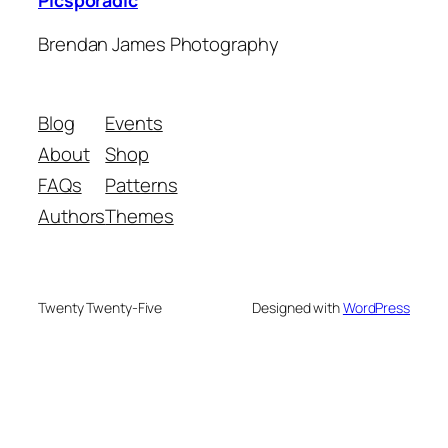
Picsporadic
Brendan James Photography
Blog
Events
About
Shop
FAQs
Patterns
Authors
Themes
Twenty Twenty-Five
Designed with
WordPress