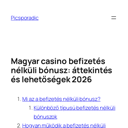
Skip
to
Picsporadic
content
Magyar casino befizetés
nélküli bónusz: áttekintés
és lehetőségek 2026
Mi az a befizetés nélküli bónusz?
Különböző típusú befizetés nélküli
bónuszok
Hogyan működik a befizetés nélküli