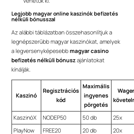
vehetők ki.
Legjobb magyar online kaszinók befizetés
nélküli bónusszal
Az alábbi táblázatban összehasonlítjuk a
legnépszerűbb magyar kaszinókat, amelyek
a legversenyképesebb
magyar casino
befizetés nélküli bónusz
ajánlatokat
kínálják.
Maximális
Regisztrációs
Wager
Kaszinó
ingyenes
kód
követe
pörgetés
KaszinóX
NODEP50
50 db
25x
PlayNow
FREE20
20 db
20x