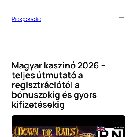
Skip
to
Picsporadic
content
Magyar kaszinó 2026 –
teljes útmutató a
regisztrációtól a
bónuszokig és gyors
kifizetésekig