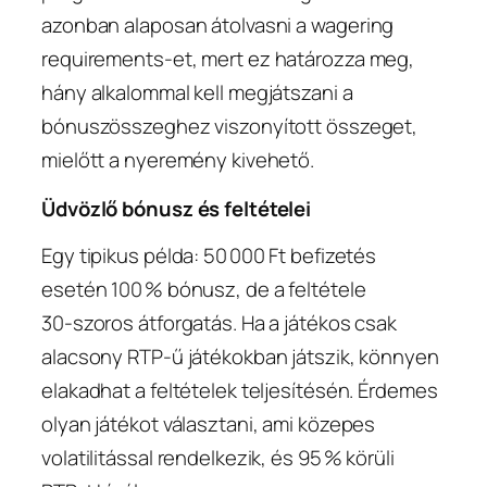
azonban alaposan átolvasni a
wagering
requirements
-et, mert ez határozza meg,
hány alkalommal kell megjátszani a
bónuszösszeghez viszonyított összeget,
mielőtt a nyeremény kivehető.
Üdvözlő bónusz és feltételei
Egy tipikus példa: 50 000 Ft befizetés
esetén 100 % bónusz, de a feltétele
30‑szoros átforgatás. Ha a játékos csak
alacsony RTP‑ű játékokban játszik, könnyen
elakadhat a feltételek teljesítésén. Érdemes
olyan játékot választani, ami közepes
volatilitással rendelkezik, és 95 % körüli