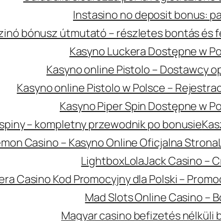
Instasino no deposit bonus: pa
szinó bónusz útmutató – részletes bontás és f
Kasyno Luckera Dostępne w Pol
Kasyno online Pistolo – Dostawcy 
Kasyno online Pistolo w Polsce – Rejestra
Kasyno Piper Spin Dostępne w Po
spiny – kompletny przewodnik po bonusie
Kas
mon Casino – Kasyno Online Oficjalna Strona
Lightbox
LolaJack Casino – C
era Casino Kod Promocyjny dla Polski – Promo
Mad Slots Online Casino – 
Magyar casino befizetés nélküli