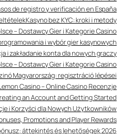
sos de registro y verificación en España
eltételek
Kasyno bez KYC: kroki i metody
sce – Dostawcy Gier i Kategorie Casino
oprogramowania i wybór gier kasynowych
cja i zakładanie konta dla nowych graczy
lsce – Dostawcy Gier i Kategorie Casino
zinó Magyarország: regisztráció lépései
Lemon Casino – Online Casino Recenzje
reating an Account and Getting Started
cje i Korzyści dla Nowych Użytkowników
Bonuses, Promotions and Player Rewards
 bónusz: áttekintés és lehetőségek 2026