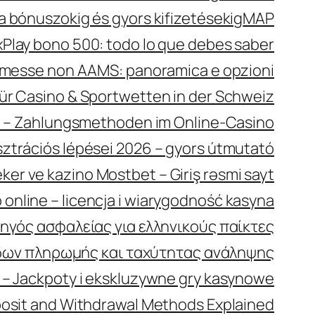
a bónuszokig és gyors kifizetésekig
MAP
Play bono 500: todo lo que debes saber
ommesse non AAMS: panoramica e opzioni
für Casino & Sportwetten in der Schweiz
en – Zahlungsmethoden im Online‑Casino
sztrációs lépései 2026 – gyors útmutató
er ve kazino Mostbet – Giriş rəsmi sayt
 online – licencja i wiarygodność kasyna
δηγός ασφαλείας για ελληνικούς παίκτες
όδων πληρωμής και ταχύτητας ανάληψης
r – Jackpoty i ekskluzywne gry kasynowe
osit and Withdrawal Methods Explained