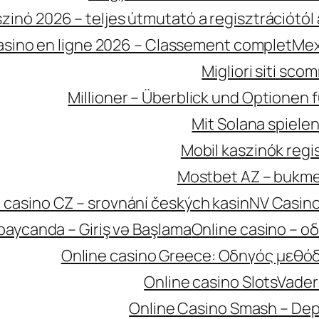
zinó 2026 – teljes útmutató a regisztrációtól 
asino en ligne 2026 – Classement complet
Mex
Migliori siti sc
Millioner – Überblick und Optionen 
Mit Solana spiel
Mobil kaszinók regi
Mostbet AZ – bukmek
e casino CZ – srovnání českých kasin
NV Casino
baycanda – Giriş və Başlama
Online casino – ο
Online casino Greece: Οδηγός μεθ
Online casino SlotsVade
Online Casino Smash – Dep