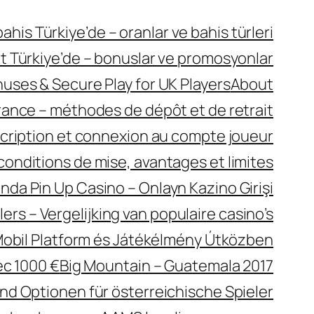
ahis Türkiye’de – oranlar ve bahis türleri
t Türkiye’de – bonuslar ve promosyonlar
uses & Secure Play for UK Players
About
rance – méthodes de dépôt et de retrait
scription et connexion au compte joueur
 conditions de mise, avantages et limites
da Pin Up Casino – Onlayn Kazino Girişi
rs – Vergelijking van populaire casino’s
obil Platform és Játékélmény Útközben
ec 1000 €
Big Mountain – Guatemala 2017
nd Optionen für österreichische Spieler