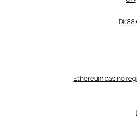
DK88 
Ethereum casino regi