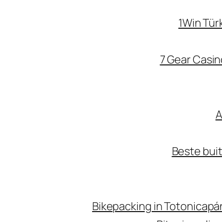
Skip
1Win Türk
to
content
7 Gear Casin
A
Beste buit
Bikepacking in Totonicapá