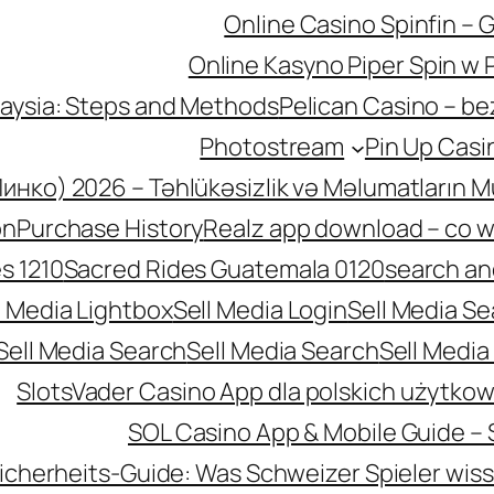
Online Casino Spinfin – 
Online Kasyno Piper Spin w P
laysia: Steps and Methods
Pelican Casino – be
Photostream
Pin Up Casi
Пинко) 2026 – Təhlükəsizlik və Məlumatların M
on
Purchase History
Realz app download – co w
s 1210
Sacred Rides Guatemala 0120
search and
l Media Lightbox
Sell Media Login
Sell Media S
Sell Media Search
Sell Media Search
Sell Media
SlotsVader Casino App dla polskich użytkown
SOL Casino App & Mobile Guide – 
icherheits-Guide: Was Schweizer Spieler wi