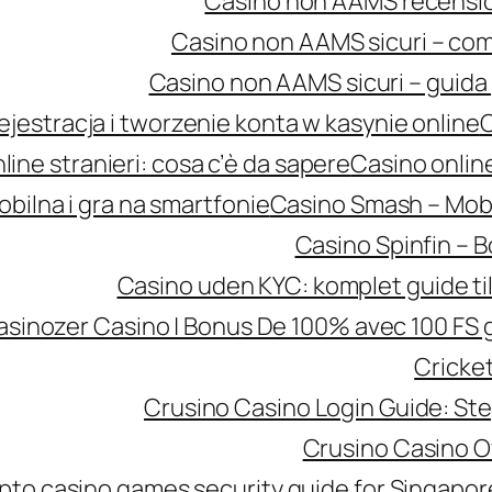
Casino non AAMS recension
Casino non AAMS sicuri – come
Casino non AAMS sicuri – guida pr
ejestracja i tworzenie konta w kasynie online
C
line stranieri: cosa c’è da sapere
Casino onlin
obilna i gra na smartfonie
Casino Smash – Mob
Casino Spinfin – 
Casino uden KYC: komplet guide til 
asinozer Casino | Bonus De 100% avec 100 FS g
Cricke
Crusino Casino Login Guide: Ste
Crusino Casino Ov
pto casino games security guide for Singapor