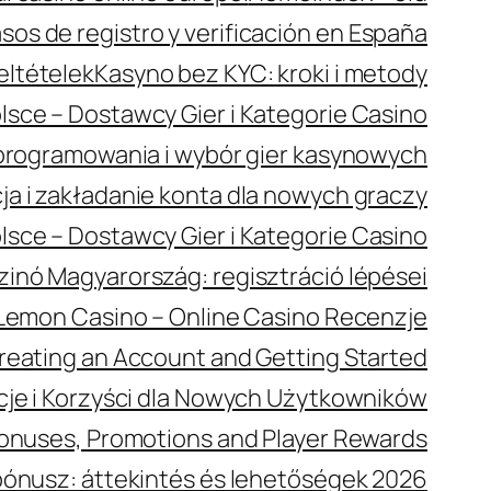
sos de registro y verificación en España
eltételek
Kasyno bez KYC: kroki i metody
sce – Dostawcy Gier i Kategorie Casino
oprogramowania i wybór gier kasynowych
cja i zakładanie konta dla nowych graczy
lsce – Dostawcy Gier i Kategorie Casino
zinó Magyarország: regisztráció lépései
Lemon Casino – Online Casino Recenzje
reating an Account and Getting Started
cje i Korzyści dla Nowych Użytkowników
Bonuses, Promotions and Player Rewards
 bónusz: áttekintés és lehetőségek 2026