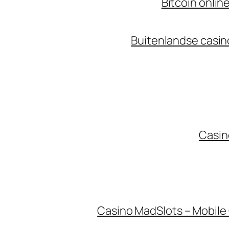
Bitcoin onlin
Buitenlandse casin
Casin
Casino MadSlots – Mobil