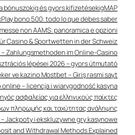
a bónuszokig és gyors kifizetésekig
MAP
Play bono 500: todo lo que debes saber
ommesse non AAMS: panoramica e opzioni
für Casino & Sportwetten in der Schweiz
en – Zahlungsmethoden im Online‑Casino
sztrációs lépései 2026 – gyors útmutató
er ve kazino Mostbet – Giriş rəsmi sayt
 online – licencja i wiarygodność kasyna
δηγός ασφαλείας για ελληνικούς παίκτες
όδων πληρωμής και ταχύτητας ανάληψης
r – Jackpoty i ekskluzywne gry kasynowe
osit and Withdrawal Methods Explained