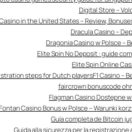
Digital Store – Vo
Casino in the United States – Review, Bonus
Dracula Casino – De
Dragonia Casino w Polsce – 
Elite Spin No Deposit : guide co
Elite Spin Online Ca
stration steps for Dutch players
F1 Casino – 
faircrown bonuscode ohn
Flagman Casino Dostępne w 
Fontan Casino Bonus w Polsce – Warunki korz
Guía completa de Bitcoin jug
Guida alla sicurezza per la registrazione 