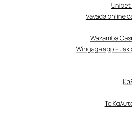
Unibet
Vavada online c
Wazamba Casino
Wingaga app – Jak p
Κα
Τα Καλύτ