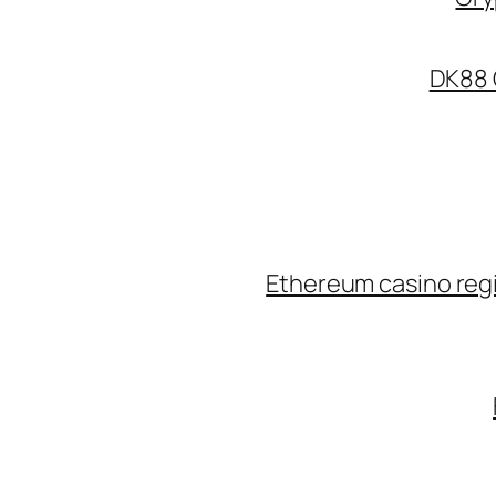
DK88 
Ethereum casino regi