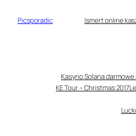
Picsporadic
Ismert online ka
Kasyno Solana darmowe 
KE Tour – Christmas 2017
Le
Luck