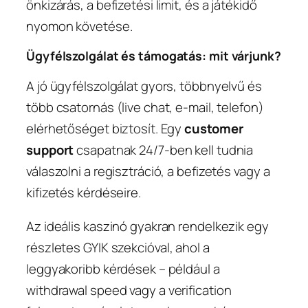
önkizárás, a befizetési limit, és a játékidő
nyomon követése.
Ügyfélszolgálat és támogatás: mit várjunk?
A jó ügyfélszolgálat gyors, többnyelvű és
több csatornás (live chat, e‑mail, telefon)
elérhetőséget biztosít. Egy
customer
support
csapatnak 24/7-ben kell tudnia
válaszolni a regisztráció, a befizetés vagy a
kifizetés kérdéseire.
Az ideális kaszinó gyakran rendelkezik egy
részletes
GYIK
szekcióval, ahol a
leggyakoribb kérdések – például a
withdrawal speed
vagy a
verification