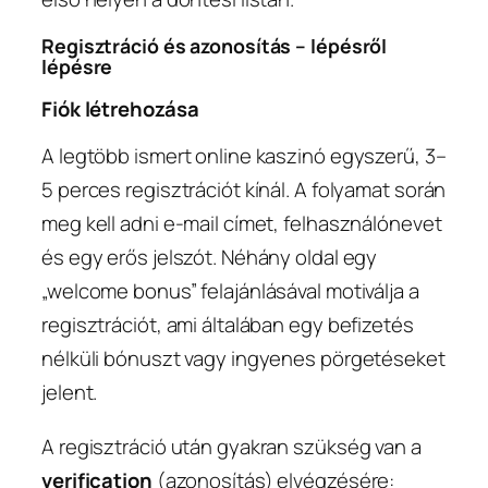
Regisztráció és azonosítás – lépésről
lépésre
Fiók létrehozása
A legtöbb ismert online kaszinó egyszerű, 3–
5 perces regisztrációt kínál. A folyamat során
meg kell adni e-mail címet, felhasználónevet
és egy erős jelszót. Néhány oldal egy
„welcome bonus” felajánlásával motiválja a
regisztrációt, ami általában egy befizetés
nélküli bónuszt vagy ingyenes pörgetéseket
jelent.
A regisztráció után gyakran szükség van a
verification
(azonosítás) elvégzésére: