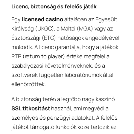
Licenc, biztonság és felelős játék
Egy
licensed casino
általában az Egyesült
Királyság (UKGC), a Máltai (MGA) vagy az
Észtországi (ETG) hatóságok engedélyével
működik. A licenc garantálja, hogy a játékok
RTP
(return to player) értéke megfelel a
szabályozási követelményeknek, és a
szoftverek független laboratóriumok által
ellenőrzöttek.
A biztonság terén a legtöbb nagy kaszinó
SSL titkosítást
használ, ami megvédi a
személyes és pénzügyi adatokat. A felelős
játékot támogató funkciók közé tartozik az