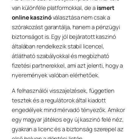
van különféle platformokkal, de a
ismert
online kaszinó
választása nem csak a
szórakozást garantálja, hanem a pénzügyi
biztonságot is. Egy jól bejáratott kaszinó
általában rendelkezik stabil licencel,
átlátható szabályokkal és megbízható
fizetési partnerekkel, ami azt jelenti, hogy a
nyeremények valóban elérhetőek.
A felhasználói visszajelzések, független
tesztek és a regulátorok által kiadott
engedélyek mind mérvadó tényezők. Amikor
egy magyar játékos egy új kaszinó felé néz,
gyakran a
licenc
és a
biztonság
szerepel az
első helyen a döntési listán.