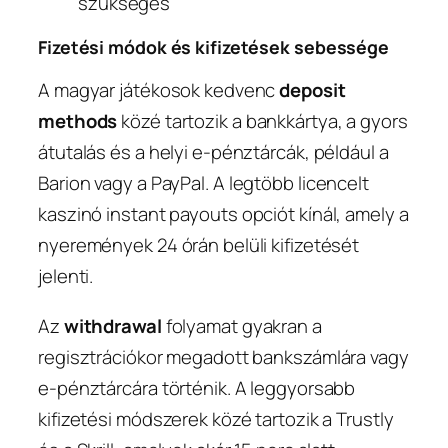
szükséges
Fizetési módok és kifizetések sebessége
A magyar játékosok kedvenc
deposit
methods
közé tartozik a bankkártya, a gyors
átutalás és a helyi e-pénztárcák, például a
Barion
vagy a
PayPal
. A legtöbb licencelt
kaszinó
instant payouts
opciót kínál, amely a
nyeremények 24 órán belüli kifizetését
jelenti.
Az
withdrawal
folyamat gyakran a
regisztrációkor megadott bankszámlára vagy
e-pénztárcára történik. A leggyorsabb
kifizetési módszerek közé tartozik a Trustly