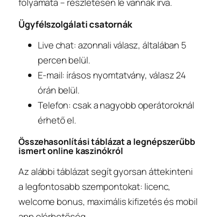
folyamata – részletesen le vannak írva.
Ügyfélszolgálati csatornák
Live chat: azonnali válasz, általában 5
percen belül.
E‑mail: írásos nyomtatvány, válasz 24
órán belül.
Telefon: csak a nagyobb operátoroknál
érhető el.
Összehasonlítási táblázat a legnépszerűbb
ismert online kaszinókról
Az alábbi táblázat segít gyorsan áttekinteni
a legfontosabb szempontokat: licenc,
welcome bonus, maximális kifizetés és mobil
app elérhetőség.