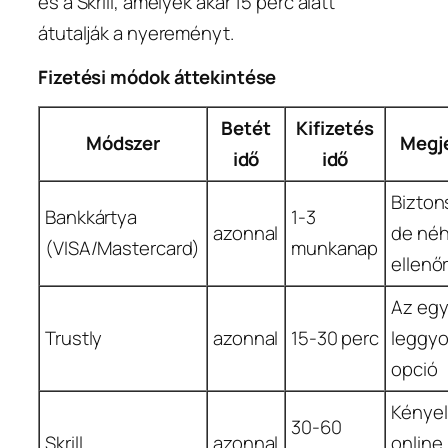
és a Skrill, amelyek akár 15 perc alatt
átutalják a nyereményt.
Fizetési módok áttekintése
Betét
Kifizetés
Módszer
Megj
idő
idő
Bizton
Bankkártya
1‑3
azonnal
de né
(VISA/Mastercard)
munkanap
ellenő
Az egy
Trustly
azonnal
15‑30 perc
leggy
opció
Kénye
30‑60
Skrill
azonnal
online