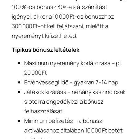
100 %‑os bónusz 30×‑es átszámítást
igényel, akkor a 10 000 Ft-os bónuszhoz
300 000 Ft-ot kell feljátszani, mielőtt a
nyereményt kifizetheted.
Tipikus bónuszfeltételek
Maximum nyeremény korlátozása – pl.
20 000 Ft
Érvényességi idő – gyakran 7–14 nap
Játékok kizárása – néhány kaszinó csak
slotokra engedélyezi a bónusz
felhasználását
Minimum befizetés – a bónusz
aktiválásához általában 10 000 Ft betét