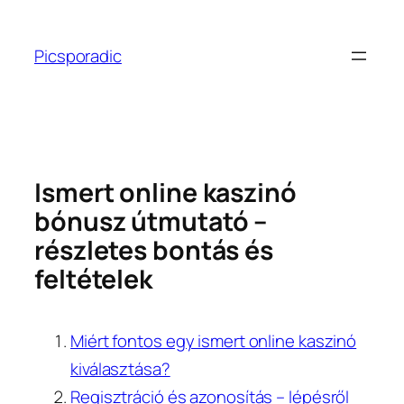
Skip
to
Picsporadic
content
Ismert online kaszinó
bónusz útmutató –
részletes bontás és
feltételek
Miért fontos egy ismert online kaszinó
kiválasztása?
Regisztráció és azonosítás – lépésről