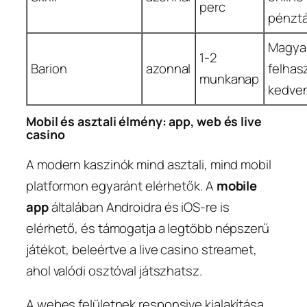
perc
pénztá
Magyar
1‑2
Barion
azonnal
felhas
munkanap
kedve
Mobil és asztali élmény: app, web és live
casino
A modern kaszinók mind asztali, mind mobil
platformon egyaránt elérhetők. A
mobile
app
általában Androidra és iOS-re is
elérhető, és támogatja a legtöbb népszerű
játékot, beleértve a
live casino
streamet,
ahol valódi osztóval játszhatsz.
A webes felületnek
responsive
kialakítása