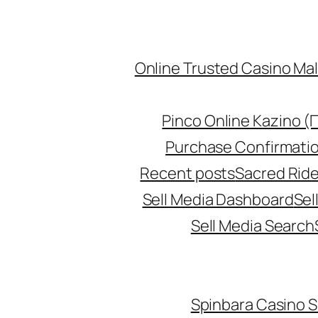
Online Trusted Casino Ma
Pinco Online Kazino (
Purchase Confirmati
Recent posts
Sacred Ride
Sell Media Dashboard
Sel
Sell Media Search
Spinbara Casino S