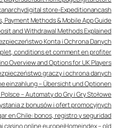
lcanarchy
digital store-Expeditionancash
es, Payment Methods & Mobile App Guide
posit and Withdrawal Methods Explained
Bezpieczeństwo Konta i Ochrona Danych
mplet, conditions et comment en profiter
sino Overview and Options for UK Players
Bezpieczeństwo graczy i ochrona danych
e einzahlung – Übersicht und Optionen
Polsce – Automaty do Gry i Gry Stołowe
ystania z bonusów i ofert promocyjnych
ar en Chile: bonos, registro y seguridad
ai casino online europei
Home
index – old