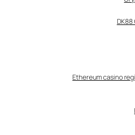
DK88 
Ethereum casino regi