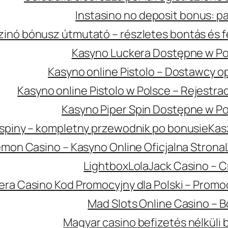
Instasino no deposit bonus: pa
szinó bónusz útmutató – részletes bontás és f
Kasyno Luckera Dostępne w Pol
Kasyno online Pistolo – Dostawcy 
Kasyno online Pistolo w Polsce – Rejestra
Kasyno Piper Spin Dostępne w Po
spiny – kompletny przewodnik po bonusie
Kas
mon Casino – Kasyno Online Oficjalna Strona
Lightbox
LolaJack Casino – C
era Casino Kod Promocyjny dla Polski – Promo
Mad Slots Online Casino – 
Magyar casino befizetés nélküli