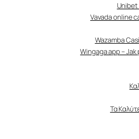
Unibet
Vavada online c
Wazamba Casino
Wingaga app – Jak p
Κα
Τα Καλύτ