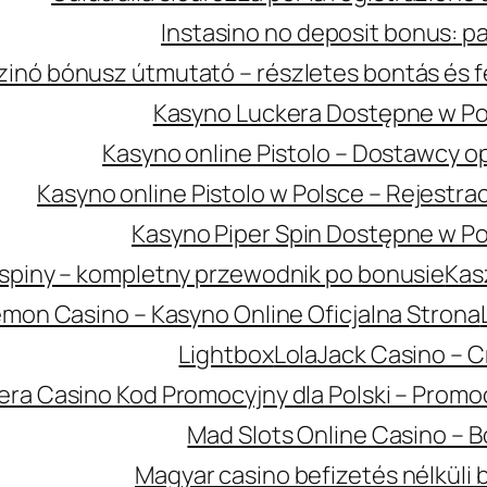
Instasino no deposit bonus: pa
szinó bónusz útmutató – részletes bontás és f
Kasyno Luckera Dostępne w Pol
Kasyno online Pistolo – Dostawcy 
Kasyno online Pistolo w Polsce – Rejestra
Kasyno Piper Spin Dostępne w Po
spiny – kompletny przewodnik po bonusie
Kas
mon Casino – Kasyno Online Oficjalna Strona
Lightbox
LolaJack Casino – C
era Casino Kod Promocyjny dla Polski – Promo
Mad Slots Online Casino – 
Magyar casino befizetés nélküli