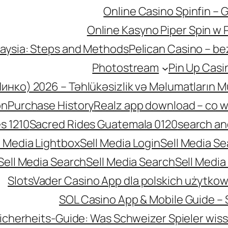
Online Casino Spinfin – 
Online Kasyno Piper Spin w P
laysia: Steps and Methods
Pelican Casino – be
Photostream
Pin Up Casi
Пинко) 2026 – Təhlükəsizlik və Məlumatların M
on
Purchase History
Realz app download – co w
s 1210
Sacred Rides Guatemala 0120
search and
l Media Lightbox
Sell Media Login
Sell Media S
Sell Media Search
Sell Media Search
Sell Media
SlotsVader Casino App dla polskich użytkown
SOL Casino App & Mobile Guide – 
icherheits-Guide: Was Schweizer Spieler wi