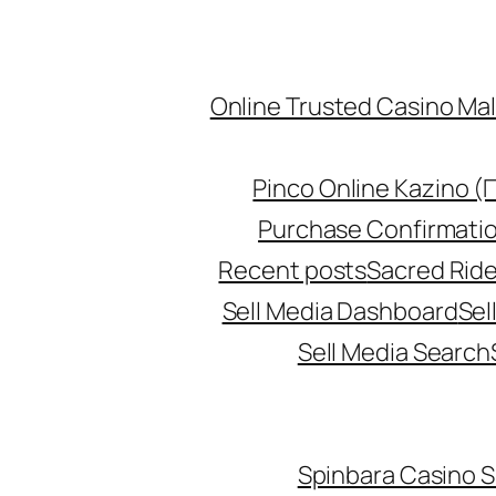
Online Trusted Casino Ma
Pinco Online Kazino (
Purchase Confirmati
Recent posts
Sacred Ride
Sell Media Dashboard
Sel
Sell Media Search
Spinbara Casino S