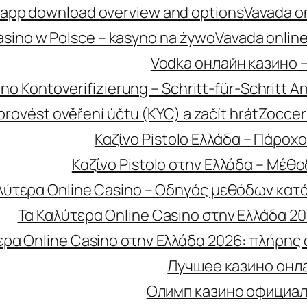
 app download overview and options
Vavada o
asino w Polsce – kasyno na żywo
Vavada online
Vodka онлайн казино 
 Kontoverifizierung – Schritt‑für‑Schritt An
rovést ověření účtu (KYC) a začít hrát
Zoccer 
Καζίνο Pistolo Ελλάδα – Πάροχο
Καζίνο Pistolo στην Ελλάδα – Μέ
λύτερα Online Casino – Οδηγός μεθόδων κατά
Τα Καλύτερα Online Casino στην Ελλάδα 2
ερα Online Casino στην Ελλάδα 2026: πλήρης
Лучшее казино онла
Олимп казино официаль