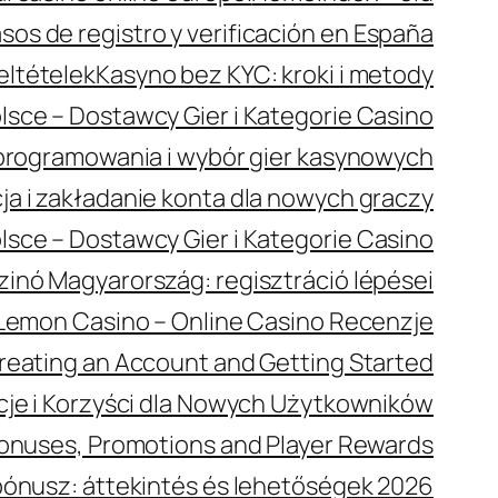
sos de registro y verificación en España
eltételek
Kasyno bez KYC: kroki i metody
sce – Dostawcy Gier i Kategorie Casino
oprogramowania i wybór gier kasynowych
cja i zakładanie konta dla nowych graczy
lsce – Dostawcy Gier i Kategorie Casino
zinó Magyarország: regisztráció lépései
Lemon Casino – Online Casino Recenzje
reating an Account and Getting Started
cje i Korzyści dla Nowych Użytkowników
Bonuses, Promotions and Player Rewards
 bónusz: áttekintés és lehetőségek 2026