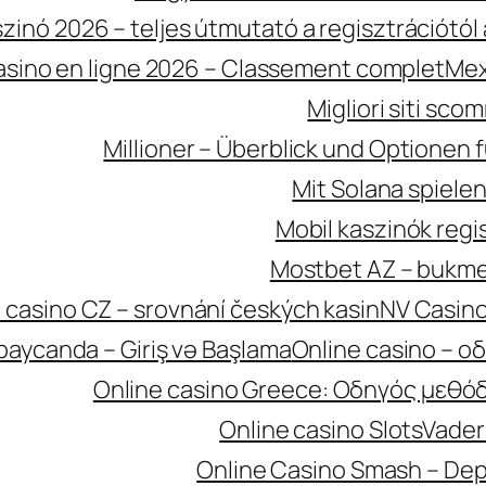
zinó 2026 – teljes útmutató a regisztrációtól 
asino en ligne 2026 – Classement complet
Mex
Migliori siti sc
Millioner – Überblick und Optionen 
Mit Solana spiel
Mobil kaszinók regi
Mostbet AZ – bukmek
e casino CZ – srovnání českých kasin
NV Casino
baycanda – Giriş və Başlama
Online casino – ο
Online casino Greece: Οδηγός μεθ
Online casino SlotsVade
Online Casino Smash – Dep