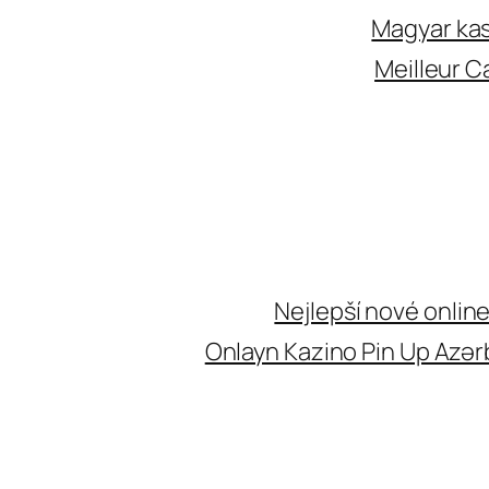
Magyar kas
Meilleur C
Nejlepší nové onlin
Onlayn Kazino Pin Up Azər