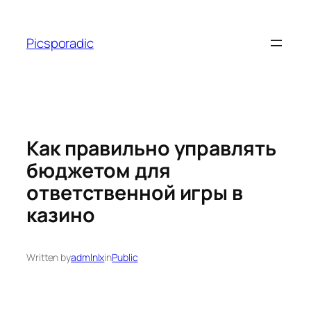
Skip
to
Picsporadic
content
Как правильно управлять
бюджетом для
ответственной игры в
казино
Written by
admlnlx
in
Public