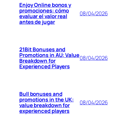
Enjoy Online bonos y
promociones: cómo
08/04/2026
evaluar el valor real
antes de jugar
21Bit Bonuses and
Promotions in AU: Value
08/04/2026
Breakdown for
Experienced Players
Bull bonuses and
promotions in the UK:
08/04/2026
value breakdown for
experienced players